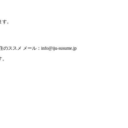
ます。
ル：info@iju-susume.jp
す。