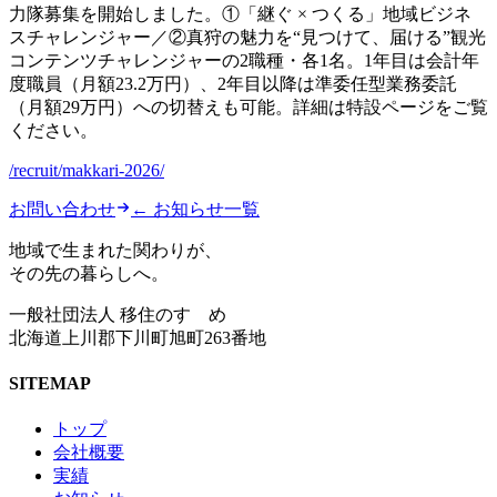
力隊募集を開始しました。①「継ぐ × つくる」地域ビジネ
スチャレンジャー／②真狩の魅力を“見つけて、届ける”観光
コンテンツチャレンジャーの2職種・各1名。1年目は会計年
度職員（月額23.2万円）、2年目以降は準委任型業務委託
（月額29万円）への切替えも可能。詳細は特設ページをご覧
ください。
/recruit/makkari-2026/
お問い合わせ
← お知らせ一覧
地域で生まれた関わりが、
その先の暮らしへ。
一般社団法人 移住のすゝめ
北海道上川郡下川町旭町263番地
SITEMAP
トップ
会社概要
実績