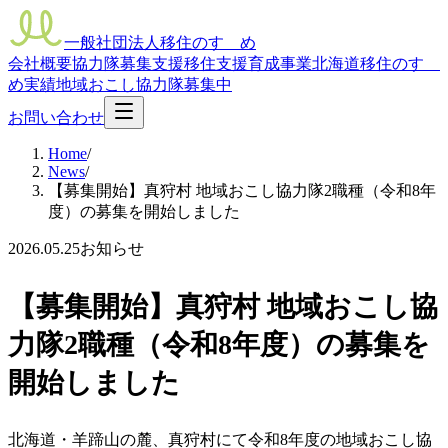
一般社団法人移住のすゝめ
会社概要
協力隊募集支援
移住支援
育成事業
北海道移住のすゝ
め
実績
地域おこし協力隊募集中
お問い合わせ
Home
/
News
/
【募集開始】真狩村 地域おこし協力隊2職種（令和8年
度）の募集を開始しました
2026.05.25
お知らせ
【募集開始】真狩村 地域おこし協
力隊2職種（令和8年度）の募集を
開始しました
北海道・羊蹄山の麓、真狩村にて令和8年度の地域おこし協