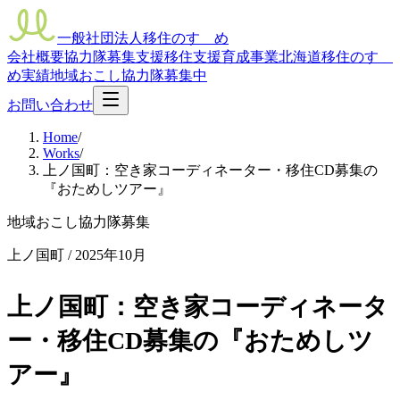
一般社団法人移住のすゝめ
会社概要
協力隊募集支援
移住支援
育成事業
北海道移住のすゝ
め
実績
地域おこし協力隊募集中
お問い合わせ
Home
/
Works
/
上ノ国町：空き家コーディネーター・移住CD募集の
『おためしツアー』
地域おこし協力隊募集
上ノ国町
/
2025年10月
上ノ国町：空き家コーディネータ
ー・移住CD募集の『おためしツ
アー』