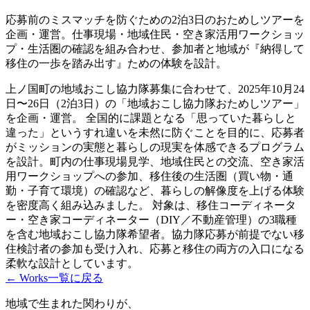
応募前のミスマッチを防ぐための2泊3日のおためしツアーを
企画・運営。仕事現場・地域住民・空き家活用ワークショッ
プ・生活圏の確認を組み合わせ、参加者と地域が『納得して
移住の一歩を踏み出す』ための体験を設計。
上ノ国町の地域おこし協力隊募集に合わせて、2025年10月24
日〜26日（2泊3日）の「地域おこし協力隊おためしツアー」
を企画・運営。 全国的に課題となる「思っていた暮らしと
違った」というすれ違いを未然に防ぐことを目的に、応募者
がミッションの実態と暮らしの現実を体感できるプログラム
を設計。町内の仕事現場見学、地域住民との交流、空き家活
用ワークショップへの参加、移住後の生活圏（買い物・通
勤・子育て環境）の確認など、暮らしの解像度を上げる体験
を密度高く組み込みました。 対象は、移住コーディネータ
ー・空き家コーディネーター（DIY／不動産管理）の3職種
を含む地域おこし協力隊希望者。協力隊応募が前提でない移
住検討者の参加も受け入れ、応募と移住の両方の入口になる
柔軟な設計としています。
← Works一覧に戻る
地域で生まれた関わりが、