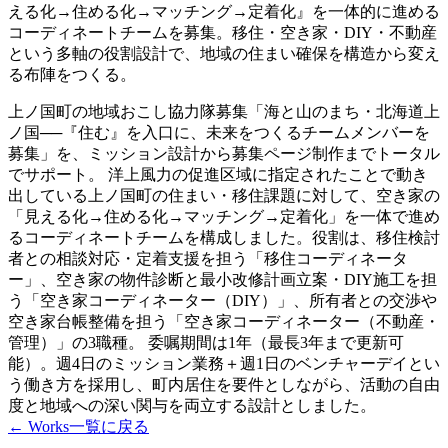
える化→住める化→マッチング→定着化』を一体的に進める
コーディネートチームを募集。移住・空き家・DIY・不動産
という多軸の役割設計で、地域の住まい確保を構造から変え
る布陣をつくる。
上ノ国町の地域おこし協力隊募集「海と山のまち・北海道上
ノ国──『住む』を入口に、未来をつくるチームメンバーを
募集」を、ミッション設計から募集ページ制作までトータル
でサポート。 洋上風力の促進区域に指定されたことで動き
出している上ノ国町の住まい・移住課題に対して、空き家の
「見える化→住める化→マッチング→定着化」を一体で進め
るコーディネートチームを構成しました。役割は、移住検討
者との相談対応・定着支援を担う「移住コーディネータ
ー」、空き家の物件診断と最小改修計画立案・DIY施工を担
う「空き家コーディネーター（DIY）」、所有者との交渉や
空き家台帳整備を担う「空き家コーディネーター（不動産・
管理）」の3職種。 委嘱期間は1年（最長3年まで更新可
能）。週4日のミッション業務＋週1日のベンチャーデイとい
う働き方を採用し、町内居住を要件としながら、活動の自由
度と地域への深い関与を両立する設計としました。
← Works一覧に戻る