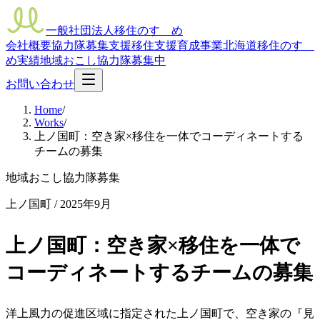
一般社団法人移住のすゝめ
会社概要
協力隊募集支援
移住支援
育成事業
北海道移住のすゝ
め
実績
地域おこし協力隊募集中
お問い合わせ
Home
/
Works
/
上ノ国町：空き家×移住を一体でコーディネートする
チームの募集
地域おこし協力隊募集
上ノ国町
/
2025年9月
上ノ国町：空き家×移住を一体で
コーディネートするチームの募集
洋上風力の促進区域に指定された上ノ国町で、空き家の『見