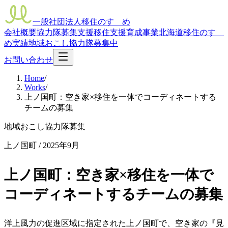
一般社団法人移住のすゝめ
会社概要
協力隊募集支援
移住支援
育成事業
北海道移住のすゝ
め
実績
地域おこし協力隊募集中
お問い合わせ
Home
/
Works
/
上ノ国町：空き家×移住を一体でコーディネートする
チームの募集
地域おこし協力隊募集
上ノ国町
/
2025年9月
上ノ国町：空き家×移住を一体で
コーディネートするチームの募集
洋上風力の促進区域に指定された上ノ国町で、空き家の『見