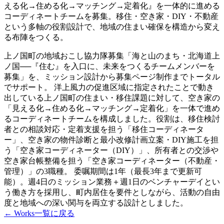
える化→住める化→マッチング→定着化』を一体的に進める
コーディネートチームを募集。移住・空き家・DIY・不動産
という多軸の役割設計で、地域の住まい確保を構造から変え
る布陣をつくる。
上ノ国町の地域おこし協力隊募集「海と山のまち・北海道上
ノ国──『住む』を入口に、未来をつくるチームメンバーを
募集」を、ミッション設計から募集ページ制作までトータル
でサポート。 洋上風力の促進区域に指定されたことで動き
出している上ノ国町の住まい・移住課題に対して、空き家の
「見える化→住める化→マッチング→定着化」を一体で進め
るコーディネートチームを構成しました。役割は、移住検討
者との相談対応・定着支援を担う「移住コーディネータ
ー」、空き家の物件診断と最小改修計画立案・DIY施工を担
う「空き家コーディネーター（DIY）」、所有者との交渉や
空き家台帳整備を担う「空き家コーディネーター（不動産・
管理）」の3職種。 委嘱期間は1年（最長3年まで更新可
能）。週4日のミッション業務＋週1日のベンチャーデイとい
う働き方を採用し、町内居住を要件としながら、活動の自由
度と地域への深い関与を両立する設計としました。
← Works一覧に戻る