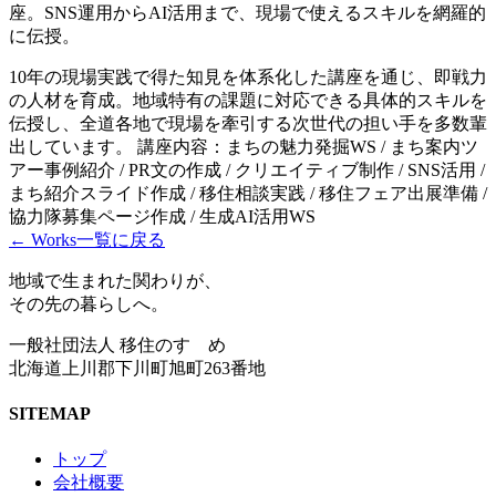
座。SNS運用からAI活用まで、現場で使えるスキルを網羅的
に伝授。
10年の現場実践で得た知見を体系化した講座を通じ、即戦力
の人材を育成。地域特有の課題に対応できる具体的スキルを
伝授し、全道各地で現場を牽引する次世代の担い手を多数輩
出しています。 講座内容：まちの魅力発掘WS / まち案内ツ
アー事例紹介 / PR文の作成 / クリエイティブ制作 / SNS活用 /
まち紹介スライド作成 / 移住相談実践 / 移住フェア出展準備 /
協力隊募集ページ作成 / 生成AI活用WS
← Works一覧に戻る
地域で生まれた関わりが、
その先の暮らしへ。
一般社団法人 移住のすゝめ
北海道上川郡下川町旭町263番地
SITEMAP
トップ
会社概要