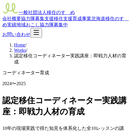
一般社団法人移住のすゝめ
会社概要
協力隊募集支援
移住支援
育成事業
北海道移住のすゝ
め
実績
地域おこし協力隊募集中
お問い合わせ
Home
/
Works
/
認定移住コーディネーター実践講座：即戦力人材の育
成
コーディネーター育成
2024〜2025
認定移住コーディネーター実践講
座：即戦力人材の育成
10年の現場実践で得た知見を体系化した全10レッスンの講